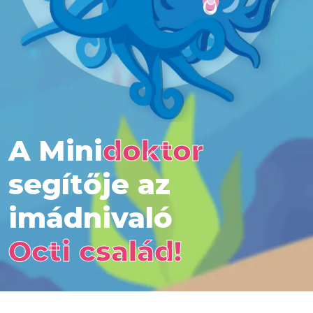
A Mini
doktor
segítője az
imádnivaló
Octi család!