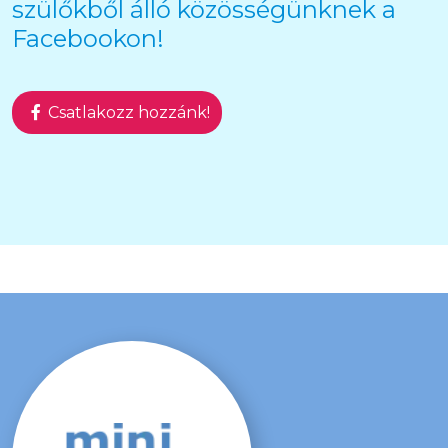
szülőkből álló közösségünknek a
Facebookon!
Csatlakozz hozzánk!