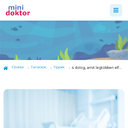
Főoldal
Tanácsok
Tippek
4 dolog, amit legtöbben elfelejtenének a kórházba vinni