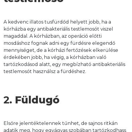
A kedvenc illatos tusfürdőd helyett jobb, ha a 
kórházba egy antibakteriális testlemosót viszel 
magaddal. A kórházban, az operáció előtti 
mosdáshoz fognak adni egy fürdésre elegendő 
mennyiséget, de a kórházi fertőzések elkerülése 
érdekében jobb, ha végig, a kórházban való 
tartózkodásod alatt, egy megbízható antibakteriális 
testlemosót használsz a fürdéshez.
2. 
Füldugó
Elsőre jelentéktelennek tűnhet, de sajnos ritkán 
adatik meg, hogy egyágyas szobában tartózkodhass 