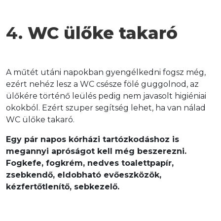
4. 
WC ülőke takaró
A műtét utáni napokban gyengélkedni fogsz még, 
ezért nehéz lesz a WC csésze fölé guggolnod, az 
ülőkére történő leülés pedig nem javasolt higiéniai 
okokból. Ezért szuper segítség lehet, ha van nálad 
WC ülőke takaró.
Egy pár napos kórházi tartózkodáshoz is 
megannyi apróságot kell még beszerezni. 
Fogkefe, fogkrém, nedves toalettpapír, 
zsebkendő, eldobható evőeszközök, 
kézfertőtlenítő, sebkezelő.