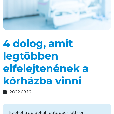
4 dolog, amit
legtöbben
elfelejtenének a
kórházba vinni
2022.09.16
Ezeket a dolgokat legtöbben otthon