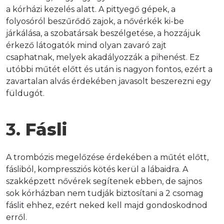
a kórházi kezelés alatt. A pittyegő gépek, a 
folyosóról beszűrődő zajok, a nővérkék ki-be 
járkálása, a szobatársak beszélgetése, a hozzájuk 
érkező látogatók mind olyan zavaró zajt 
csaphatnak, melyek akadályozzák a pihenést. Ez 
utóbbi műtét előtt és után is nagyon fontos, ezért a 
zavartalan alvás érdekében javasolt beszerezni egy 
füldugót.
3. 
Fásli
A trombózis megelőzése érdekében a műtét előtt, 
fásliból, kompressziós kötés kerül a lábaidra. A 
szakképzett nővérek segítenek ebben, de sajnos 
sok kórházban nem tudják biztosítani a 2 csomag 
fáslit ehhez, ezért neked kell majd gondoskodnod 
erről.