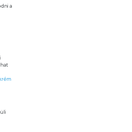
dni a 
 
yhat 
 
 krém
li 