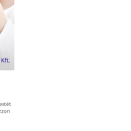
stét. 
zzon 