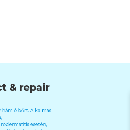
t & repair
y hámló bőrt. Alkalmas
,
odermatitis esetén,