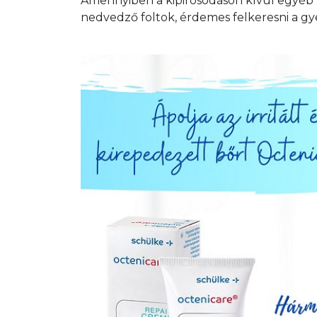
Amennyiben a kipirosodáson kívül egyéb tü
nedvedző foltok, érdemes felkeresni a g