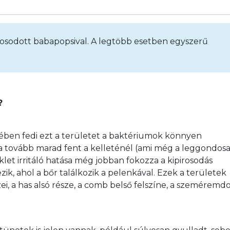
rosodott babapopsival. A legtöbb esetben egyszerű
?
ében fedi ezt a területet a baktériumok könnyen 
 tovább marad fent a kelleténél (ami még a leggondos
éklet irritáló hatása még jobban fokozza a kipirosodás 
zik, ahol a bőr találkozik a pelenkával. Ezek a területek 
, a has alsó része, a comb belső felszíne, a szeméremdo