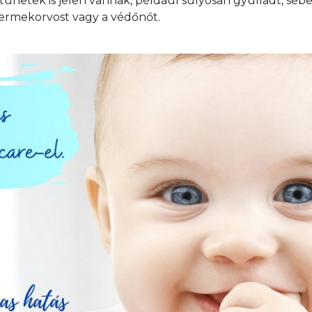
netek is jelen vannak, például súlyosan gyulladt, sebes
yermekorvost vagy a védőnőt.