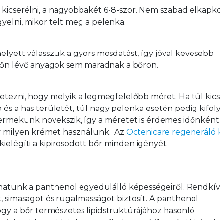
 kicserélni, a nagyobbakét 6-8-szor. Nem szabad elkapko
yelni, mikor telt meg a pelenka.
helyett válasszuk a gyors mosdatást, így jóval kevesebb 
lőn lévő anyagok sem maradnak a bőrön.
tezni, hogy melyik a legmegfelelőbb méret. Ha túl kicsi
 és a has területét, túl nagy pelenka esetén pedig kifol
ermekünk növekszik, így a méretet is érdemes időnként
 milyen krémet használunk.  Az 
Octenicare regeneráló
ielégíti a kipirosodott bőr minden igényét.
hatunk a panthenol egyedülálló képességeiről. Rendkívü
t, simaságot és rugalmasságot biztosít. A panthenol 
ogy a bőr természetes lipidstruktúrájához hasonló 