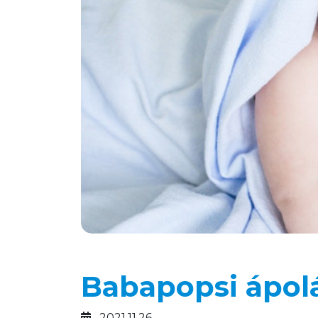
Babapopsi ápolá
2021.11.26