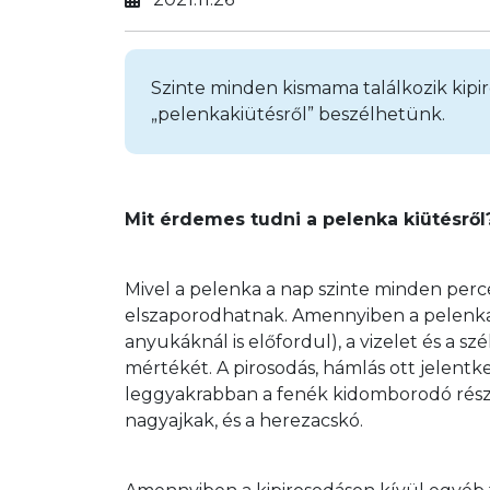
Szinte minden kismama találkozik kipi
„pelenkakiütésről” beszélhetünk.
Mit érdemes tudni a pelenka kiütésről
Mivel a pelenka a nap szinte minden perc
elszaporodhatnak. Amennyiben a pelenka
anyukáknál is előfordul), a vizelet és a sz
mértékét. A pirosodás, hámlás ott jelentke
leggyakrabban a fenék kidomborodó részei
nagyajkak, és a herezacskó.