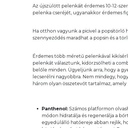
Az újszülött pelenkáit érdemes 10-12-szer
pelenka cseréjét, ugyanakkor érdemes fig
Ha otthon vagyunk a picivel a popsitörlő 
szennyeződés maradhat a popsin és a tör
Érdemes több méretű pelenkával kikísérle
pelenkát választunk, kidörzsölheti a comb
belőle minden. Ügyeljünk arra, hogy a gy
lecserélni nagyobbra. Nem mindegy, hogy
három olyan összetevőt tartalmaz, amely k
Panthenol:
 Számos platformon olvas
módon hidratálja és regenerálja a bőr
egyedülálló hatóereje abban rejlik, h