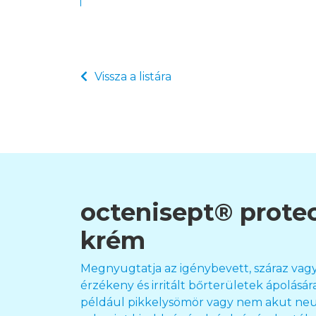
Vissza a listára
octenisept® protec
krém
Megnyugtatja az igénybevett, száraz vag
érzékeny és irritált bőrterületek ápolására
például pikkelysömör vagy nem akut neur