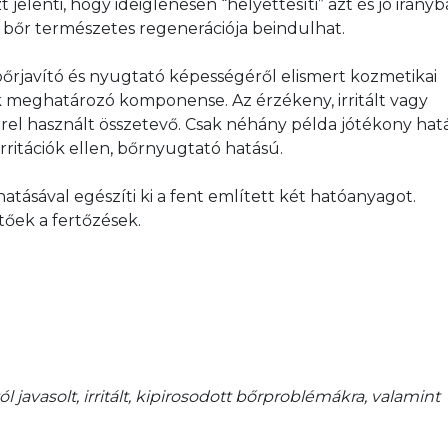
elenti, hogy ideiglenesen “helyettesíti” azt és jó irányb
 a bőr természetes regenerációja beindulhat.
bőrjavító és nyugtató képességéről elismert kozmetikai 
ik meghatározó komponense. Az érzékeny, irritált vagy 
rel használt összetevő. Csak néhány példa jótékony hatá
rritációk ellen, bőrnyugtató hatású.
hatásával egészíti ki a fent említett két hatóanyagot. 
ek a fertőzések.
javasolt, irritált, kipirosodott bőrproblémákra, valamint 