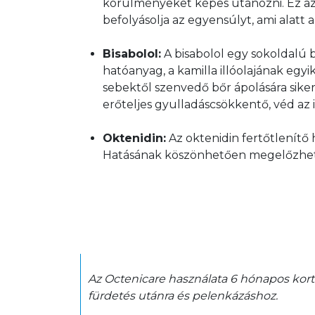
körülményeket képes utánozni. Ez azt j
befolyásolja az egyensúlyt, ami alatt
Bisabolol:
 A bisabolol egy sokoldalú 
hatóanyag, a kamilla illóolajának egy
sebektől szenvedő bőr ápolására siker
erőteljes gyulladáscsökkentő, véd az i
Oktenidin:
 Az oktenidin fertőtlenítő 
Hatásának köszönhetően megelőzhető
Az Octenicare használata 6 hónapos kortól 
fürdetés utánra és pelenkázáshoz.