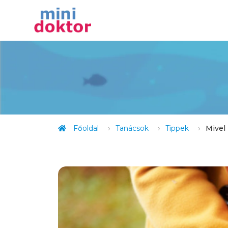
Főoldal
Tanácsok
Tippek
Mivel 