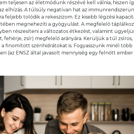
 teljesen az életmódunk részévé kell válnia, hiszen íg
z elhízás. A túlsúly negatívan hat az immunrendszerün
a feljebb tolódik a rekeszizom. Ez kisebb légzési kapacit
tében megnehezíti a gyógyulást. A megfelelő táplálkozá
ben részesíteni a változatos étkezést, valamint ügyeljü
ehérje, zsír) megfelelő arányára. Kerüljük a túl zsíros, 
á a finomított szénhidrátokat is. Fogyasszunk minél több 
en (az ENSZ által javasolt mennyiség egy felnőtt ember