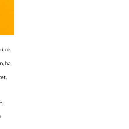
édjük 
, ha 
et, 
s 
 