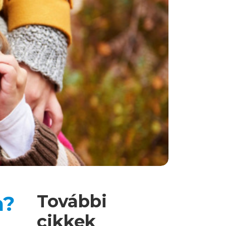
További
a?
cikkek