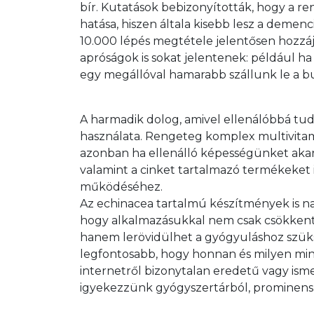
bír. Kutatások bebizonyították, hogy a re
hatása, hiszen általa kisebb lesz a demencia
10.000 lépés megtétele jelentősen hozz
apróságok is sokat jelentenek: például ha
egy megállóval hamarabb szállunk le a bus
A harmadik dolog, amivel ellenálóbbá tu
használata. Rengeteg komplex multivitam
azonban ha ellenálló képességünket akarju
valamint a cinket tartalmazó termékeket
működéséhez.

Az echinacea tartalmú készítmények is na
hogy alkalmazásukkal nem csak csökkent
hanem lerövidülhet a gyógyuláshoz szükség
legfontosabb, hogy honnan és milyen mi
internetről bizonytalan eredetű vagy isme
igyekezzünk gyógyszertárból, prominens