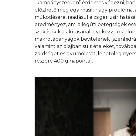
„kampányszerűen” érdemes végezni, hanem
előzhető meg egy másik nagy probléma, a
működésére, ráadásul a zsigeri zsír hatásár
eredményez, ami a légúti betegségek ese
szokások kialakításánál igyekezzünk előny
makrotápanyagok bevitelének (szénhidrát, f
valamint az olajban sült ételeket, tovább
zöldséget és gyümölcsöt, lehetőleg nyers
részére 400 g naponta).