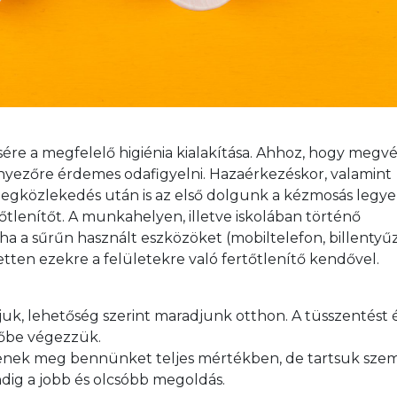
re a megfelelő higiénia kialakítása. Ahhoz, hogy megv
yezőre érdemes odafigyelni. Hazaérkezéskor, valamint 
egközlekedés után is az első dolgunk a kézmosás legyen
lenítőt. A munkahelyen, illetve iskolában történő 
 a sűrűn használt eszközöket (mobiltelefon, billentyűz
etten ezekre a felületekre való fertőtlenítő kendővel. 
k, lehetőség szerint maradjunk otthon. A tüsszentést é
be végezzük.

nek meg bennünket teljes mértékben, de tartsuk szem
dig a jobb és olcsóbb megoldás.