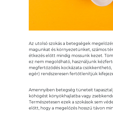
Az utolsó szokás a betegségek megelőzésé
magunkat és környezetünket, számos tén
étkezés előtt mindig mossunk kezet. Töm
ez nem megoldható, használjunk kézfertőt
megfertőződés kockázata csökkenthető, ha
egér) rendszeresen fertőtlenítjük kifejez
Amennyiben betegség tüneteit tapasztalju
köhögést könyökhajlatba vagy zsebkendő
Természetesen ezek a szokások sem véde
előtt, hogy a megelőzés hosszú távon min