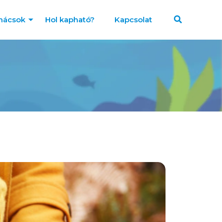
nácsok
Hol kapható?
Kapcsolat