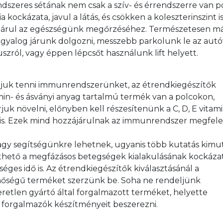
ndszeres sétának nem csak a szív- és érrendszerre van po
 kockázata, javul a látás, és csökken a koleszterinszint is
ájárul az egészségünk megőrzéséhez. Természetesen má
 gyalog járunk dolgozni, messzebb parkolunk le az autóv
zról, vagy éppen lépcsőt használunk lift helyett.
djuk tenni immunrendszerünket, az étrendkiegészítők 
in- és ásványi anyag tartalmú termék van a polcokon, 
k növelni, előnyben kell részesítenünk a C, D, E vitamin
 is. Ezek mind hozzájárulnak az immunrendszer megfele
gy segítségünkre lehetnek, ugyanis több kutatás kimut
hető a megfázásos betegségek kialakulásának kockázat
es idő is. Az étrendkiegészítők kiválasztásánál a 
nőségű terméket szerzünk be. Soha ne rendeljünk 
retlen gyártó által forgalmazott terméket, helyette 
 forgalmazók készítményeit beszerezni.