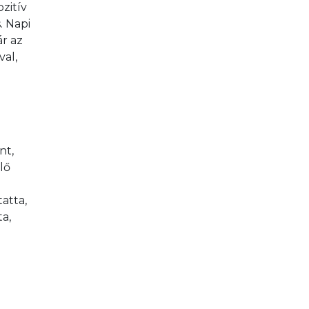
zitív 
. Napi 
r az 
al, 
t, 
lő 
atta, 
a, 