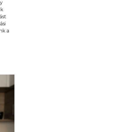
y 
k 
ást 
si 
nk a 
 