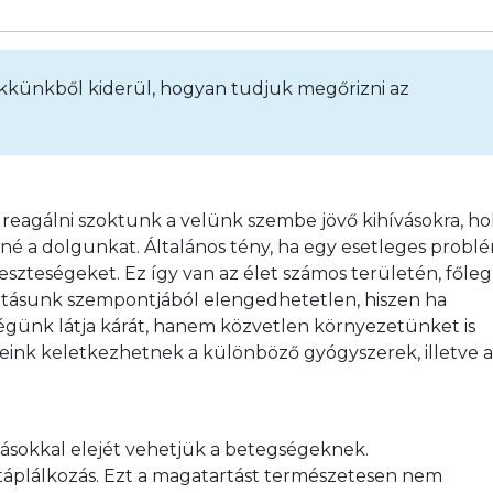
Cikkünkből kiderül, hogyan tudjuk megőrizni az
 reagálni szoktunk a velünk szembe jövő kihívásokra, hol
 a dolgunkat. Általános tény, ha egy esetleges problé
eszteségeket. Ez így van az élet számos területén, főleg
litásunk szempontjából elengedhetetlen, hiszen ha 
günk látja kárát, hanem közvetlen környezetünket is 
eink keletkezhetnek a különböző gyógyszerek, illetve a
ásokkal elejét vehetjük a betegségeknek.

 táplálkozás. Ezt a magatartást természetesen nem 