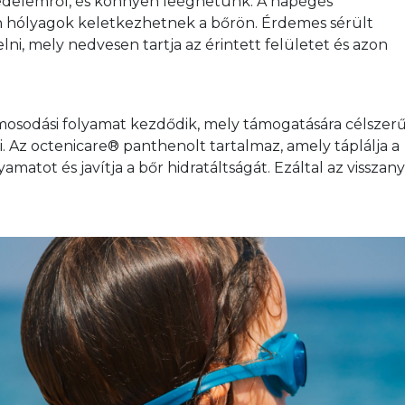
édelemről, és könnyen leéghetünk. A napégés 
 hólyagok keletkezhetnek a bőrön. Érdemes sérült 
elni, mely nedvesen tartja az érintett felületet és azon 
osodási folyamat kezdődik, mely támogatására célszerű
i. Az octenicare® panthenolt tartalmaz, amely táplálja a 
matot és javítja a bőr hidratáltságát. Ezáltal az visszany