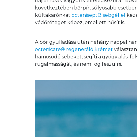
hajlamosak vagyunk elfeledkezni a napv
következtében bőrpír, súlyosabb esetben
kültakarónkat 
octenisept® sebgéllel
 kez
védőréteget képez, emellett hűsít is.
A bőr gyulladása után néhány nappal hám
octenicare® regeneráló krémet
 választan
hámosodó sebeket, segíti a gyógyulási folya
rugalmasságát, és nem fog feszülni.