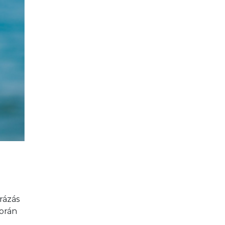
rázás 
orán 