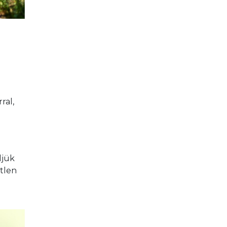
al, 
ljük 
tlen 