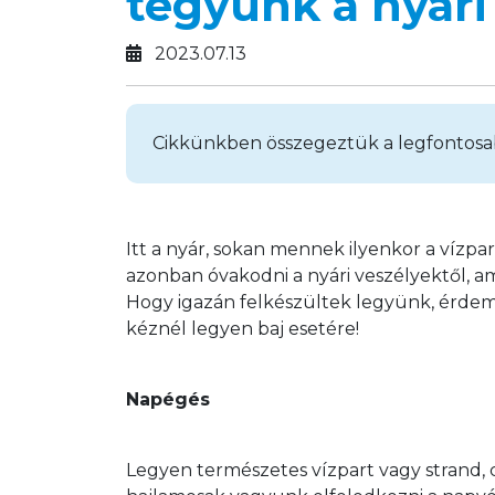
tegyünk a nyári
2023.07.13
Cikkünkben összegeztük a legfontosabb
Itt a nyár, sokan mennek ilyenkor a vízpa
azonban óvakodni a nyári veszélyektől, ami
Hogy igazán felkészültek legyünk, érdeme
kéznél legyen baj esetére!
Napégés
Legyen természetes vízpart vagy strand, 