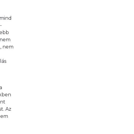
(mind 
-
sebb 
 nem 
, nem 
lás 
a 
kben 
nt 
t. Az 
nem 