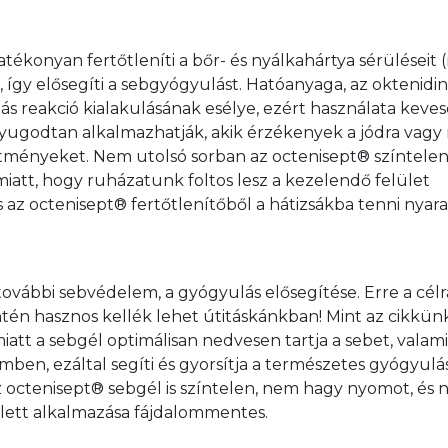
atékonyan fertőtleníti a bőr- és nyálkahártya sérüléseit 
, így elősegíti a sebgyógyulást. Hatóanyaga, az oktenidin
iás reakció kialakulásának esélye, ezért használata keve
s nyugodtan alkalmazhatják, akik érzékenyek a jódra vagy
tményeket. Nem utolsó sorban az octenisept® színtelen
tt, hogy ruházatunk foltos lesz a kezelendő felület 
 octenisept® fertőtlenítőből a hátizsákba tenni nyara
további sebvédelem, a gyógyulás elősegítése. Erre a célr
ntén hasznos kellék lehet útitáskánkban! Mint az cikkün
att a sebgél optimálisan nedvesen tartja a sebet, valami
en, ezáltal segíti és gyorsítja a természetes gyógyulás
 octenisept® sebgél is színtelen, nem hagy nyomot, és 
llett alkalmazása fájdalommentes. 