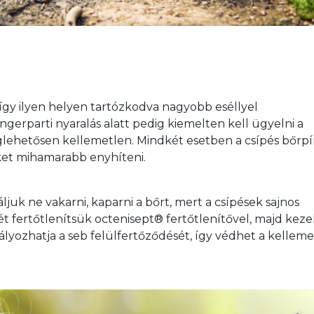
így ilyen helyen tartózkodva nagyobb eséllyel 
erparti nyaralás alatt pedig kiemelten kell ügyelni a 
ehetősen kellemetlen. Mindkét esetben a csípés bőrpírr
eket mihamarabb enyhíteni. 
ljuk ne vakarni, kaparni a bőrt, mert a csípések sajnos 
t fertőtlenítsük octenisept® fertőtlenítővel, majd keze
lyozhatja a seb felülfertőződését, így védhet a kelleme