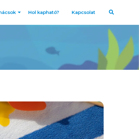
nácsok
Hol kapható?
Kapcsolat