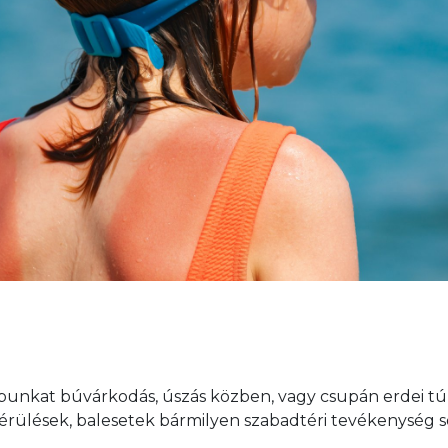
lábunkat búvárkodás, úszás közben, vagy csupán erdei tú
érülések, balesetek bármilyen szabadtéri tevékenység s