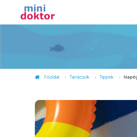
Főoldal
Tanácsok
Tippek
Napégé