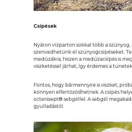
Csípések
Nyáron vízparton sokkal több a szúnyog, 
szenvedhetünk el szúnyogcsípéseket. Teng
medúzákra, hiszen a medúzacsípés is megl
viszketéssel járhat, így érdemes a tünet
Fontos, hogy bármennyire is viszket, próbá
könnyen elfertőződhetnek. A csípés helyé
octenisept® sebgéllel. A sebgél megakadá
gyulladástól.