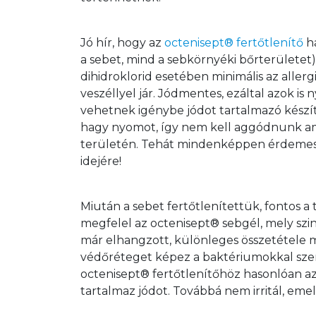
Jó hír, hogy az 
octenisept® fertőtlenítő
 h
a sebet, mind a sebkörnyéki bőrterületet)
dihidroklorid esetében minimális az allerg
veszéllyel jár. Jódmentes, ezáltal azok i
vehetnek igénybe jódot tartalmazó készí
hagy nyomot, így nem kell aggódnunk amia
területén. Tehát mindenképpen érdemes az
idejére!
Miután a sebet fertőtlenítettük, fontos a 
megfelel az octenisept® sebgél, mely szi
már elhangzott, különleges összetétele mi
védőréteget képez a baktériumokkal szemb
octenisept® fertőtlenítőhöz hasonlóan az
tartalmaz jódot. Továbbá nem irritál, eme