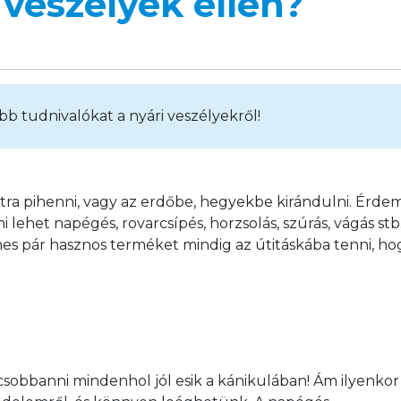
 veszélyek ellen?
 tudnivalókat a nyári veszélyekről!
rtra pihenni, vagy az erdőbe, hegyekbe kirándulni. Érde
 lehet napégés, rovarcsípés, horzsolás, szúrás, vágás stb.
s pár hasznos terméket mindig az útitáskába tenni, ho
csobbanni mindenhol jól esik a kánikulában! Ám ilyenkor