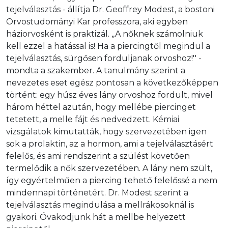
tejelválasztás - állítja Dr. Geoffrey Modest, a bostoni 
Orvostudományi Kar professzora, aki egyben 
háziorvosként is praktizál. ,,A nőknek számolniuk 
kell ezzel a hatással is! Ha a piercingtől megindul a 
tejelválasztás, sürgősen forduljanak orvoshoz!'' - 
mondta a szakember. A tanulmány szerint a 
nevezetes eset egész pontosan a következőképpen 
történt: egy húsz éves lány orvoshoz fordult, mivel 
három héttel azután, hogy mellébe piercinget 
tetetett, a melle fájt és nedvedzett. Kémiai 
vizsgálatok kimutatták, hogy szervezetében igen 
sok a prolaktin, az a hormon, ami a tejelválasztásért 
felelős, és ami rendszerint a szülést követően 
termelődik a nők szervezetében. A lány nem szült, 
így egyértelműen a piercing tehető felelőssé a nem 
mindennapi történetért. Dr. Modest szerint a 
tejelválasztás megindulása a mellrákosoknál is 
gyakori. Óvakodjunk hát a mellbe helyezett 