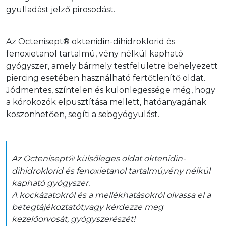
gyulladást jelző pirosodást. 
Az Octenisept® oktenidin-dihidroklorid és 
fenoxietanol tartalmú, vény nélkül kapható 
gyógyszer, amely bármely testfelületre behelyezett 
piercing esetében használható fertőtlenítő oldat. 
Jódmentes, színtelen és különlegessége még, hogy 
a kórokozók elpusztítása mellett, hatóanyagának 
köszönhetően, segíti a sebgyógyulást.
Az Octenisept® külsőleges oldat oktenidin-
dihidroklorid és fenoxietanol tartalmú,vény nélkül 
kapható gyógyszer.

A kockázatokról és a mellékhatásokról olvassa el a 
betegtájékoztatót,vagy kérdezze meg 
kezelőorvosát, gyógyszerészét!