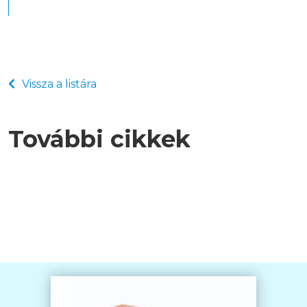
Vissza a listára
További cikkek
Sebgyógyulás segítése műtét után
Mivel is ápoljuk a köldökcsonkot?
2017.03.21
Az első karácsony kisbabával
2017.02.27
2024.12.10