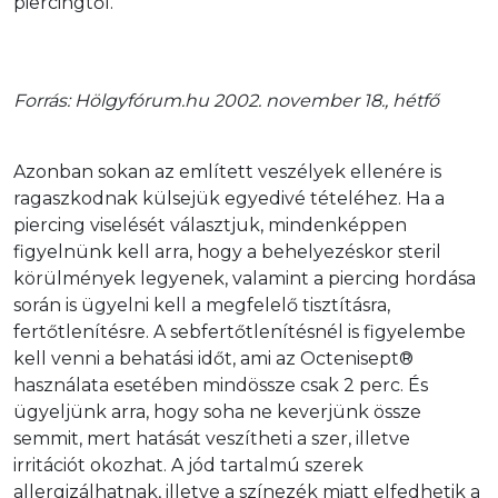
piercingtől.
Forrás: Hölgyfórum.hu 2002. november 18., hétfő
Azonban sokan az említett veszélyek ellenére is 
ragaszkodnak külsejük egyedivé tételéhez. Ha a 
piercing viselését választjuk, mindenképpen 
figyelnünk kell arra, hogy a behelyezéskor steril 
körülmények legyenek, valamint a piercing hordása 
során is ügyelni kell a megfelelő tisztításra, 
fertőtlenítésre. A sebfertőtlenítésnél is figyelembe 
kell venni a behatási időt, ami az Octenisept® 
használata esetében mindössze csak 2 perc. És 
ügyeljünk arra, hogy soha ne keverjünk össze 
semmit, mert hatását veszítheti a szer, illetve 
irritációt okozhat. A jód tartalmú szerek 
allergizálhatnak, illetve a színezék miatt elfedhetik a 