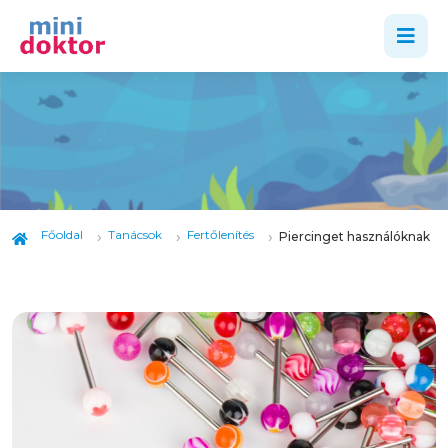
Főoldal
Tanácsok
Fertőlenítés
Piercinget használóknak