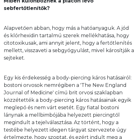
Miben különböznek a piacon lévő 
sebfertőtlenítők?
Alapvetően abban, hogy más a hatóanyaguk. A jód 
és klórhexidin tartalmú szerek mellékhatása, hogy 
citotoxikusak, ami annyit jelent, hogy a fertőtlenítés 
mellett, visszaveti a sebgyógyulást, mivel károsítják a 
sejteket.
Egy kis érdekesség a body-piercing káros hatásairól: 
bostoni orvosok nemrégiben a 'The New England 
Journal of Medicine' című brit orvosi szaklapban 
közzétették a body-piercing káros hatásainak egyik 
meglepő és nem várt esetét. Egy fiatal bostoni 
lánynak a mellbimbójába helyezett piercingtől 
megindult a tejelválasztása. Az történt, hogy a 
testébe helyezett idegen tárgyat szervezete úgy 
értelmezte, hogy szoptat, és ezért indult meg a 