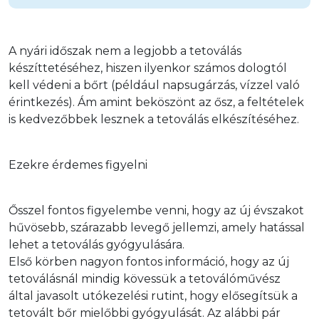
A nyári időszak nem a legjobb a tetoválás 
készíttetéséhez, hiszen ilyenkor számos dologtól 
kell védeni a bőrt (például napsugárzás, vízzel való 
érintkezés). Ám amint beköszönt az ősz, a feltételek 
is kedvezőbbek lesznek a tetoválás elkészítéséhez. 
Ezekre érdemes figyelni
Ősszel fontos figyelembe venni, hogy az új évszakot 
hűvösebb, szárazabb levegő jellemzi, amely hatással 
lehet a tetoválás gyógyulására.

Első körben nagyon fontos információ, hogy az új 
tetoválásnál mindig kövessük a tetoválóművész 
által javasolt utókezelési rutint, hogy elősegítsük a 
tetovált bőr mielőbbi gyógyulását. Az alábbi pár 