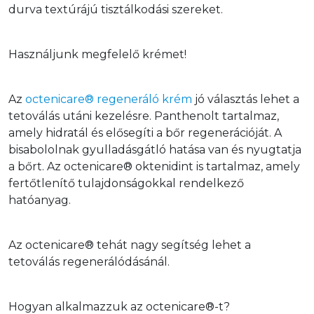
durva textúrájú tisztálkodási szereket.
Használjunk megfelelő krémet!
Az 
octenicare® regeneráló krém
 jó választás lehet a 
tetoválás utáni kezelésre. Panthenolt tartalmaz, 
amely hidratál és elősegíti a bőr regenerációját. A 
bisabololnak gyulladásgátló hatása van és nyugtatja 
a bőrt. Az octenicare® oktenidint is tartalmaz, amely 
fertőtlenítő tulajdonságokkal rendelkező 
hatóanyag.
Az octenicare® tehát nagy segítség lehet a 
tetoválás regenerálódásánál.
Hogyan alkalmazzuk az octenicare®-t?