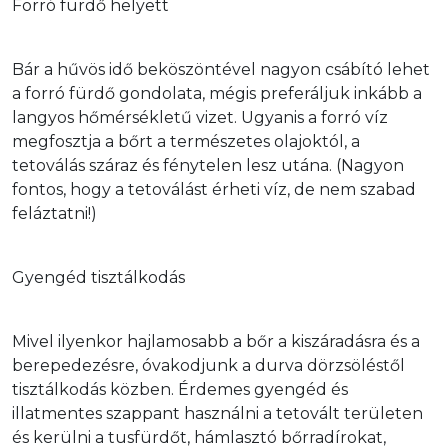
Forró fürdő helyett
Bár a hűvös idő beköszöntével nagyon csábító lehet 
a forró fürdő gondolata, mégis preferáljuk inkább a 
langyos hőmérsékletű vizet. Ugyanis a forró víz 
megfosztja a bőrt a természetes olajoktól, a 
tetoválás száraz és fénytelen lesz utána. (Nagyon 
fontos, hogy a tetoválást érheti víz, de nem szabad 
feláztatni!)
Gyengéd tisztálkodás
Mivel ilyenkor hajlamosabb a bőr a kiszáradásra és a 
berepedezésre, óvakodjunk a durva dörzsöléstől 
tisztálkodás közben. Érdemes gyengéd és 
illatmentes szappant használni a tetovált területen 
és kerülni a tusfürdőt, hámlasztó bőrradírokat, 