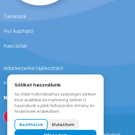
Tanácsok
Hol kapható
Kapcsolat
Adatkezelési tájékoztató
Média megjelenések
Sütiket használunk
Az oldal működéséhez szükséges sütiken
Nyereményjáték
kívül analitikai és marketing sütiket is
használunk a jobb felhasználói élmény és
hirdetések érdekében.
Beállítások
Elutasítom
Minden jog fenntartva
A weboldalt a
Livestudio
csapata készítette!