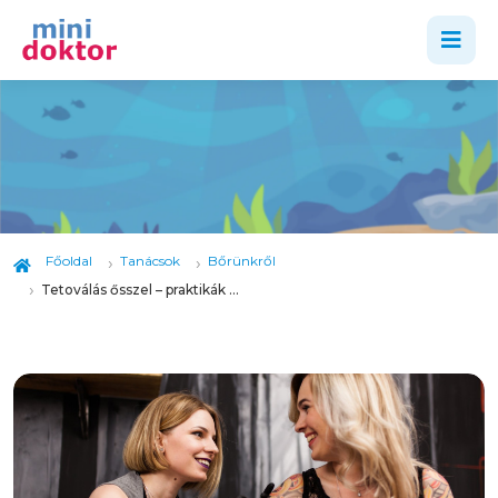
Főoldal
Tanácsok
Bőrünkről
Tetoválás ősszel – praktikák a mielőbbi gyógyuláshoz