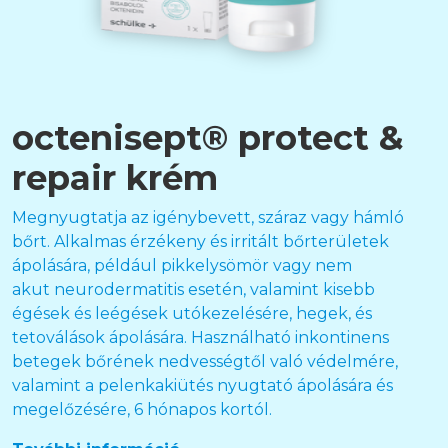
octenisept® protect &
repair krém
Megnyugtatja az igénybevett, száraz vagy hámló
bőrt. Alkalmas érzékeny és irritált bőrterületek
ápolására, például pikkelysömör vagy nem
akut neurodermatitis esetén, valamint kisebb
égések és leégések utókezelésére, hegek, és
tetoválások ápolására. Használható inkontinens
betegek bőrének nedvességtől való védelmére,
valamint a pelenkakiütés nyugtató ápolására és
megelőzésére, 6 hónapos kortól.